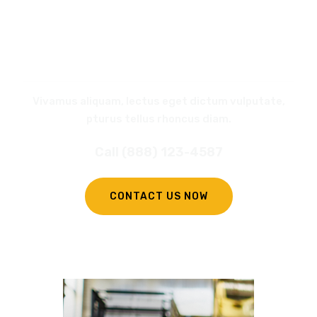
REQUEST
A CALL BACK
Vivamus aliquam, lectus eget dictum vulputate,
pturus tellus rhoncus diam.
Call (888) 123-4587
CONTACT US NOW