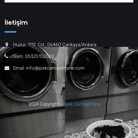
İletişim
Huzur, 1112. Cd., 06460 Çankaya/Ankara
Gsm: 05325152080
Email: info@ipekcamasirhane.com
2024 Copyright
İpek Çamaşırhane